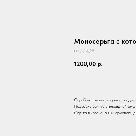
Моносерьга с кот
cat_s_43_48
1200,00
р.
Добавить в корзину
Серебристая моносерьга с подвеск
Подвеска залита эпоксидной смол
Серьга выполнена из нержавеющей