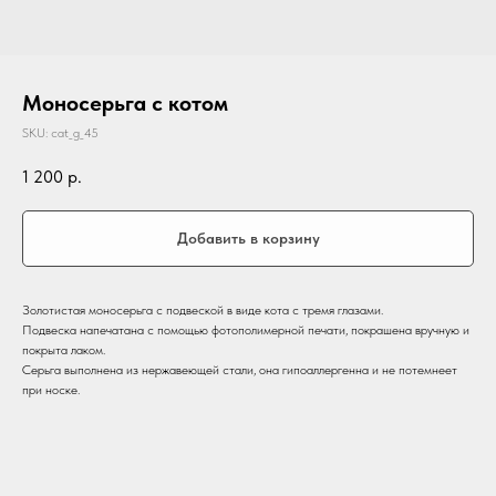
Моносерьга с котом
SKU:
cat_g_45
1 200
р.
Добавить в корзину
Золотистая моносерьга с подвеской в виде кота с тремя глазами.
Подвеска напечатана с помощью фотополимерной печати, покрашена вручную и
покрыта лаком.
Серьга выполнена из нержавеющей стали, она гипоаллергенна и не потемнеет
при носке.