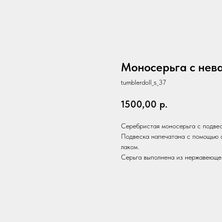
Моносерьга с нев
tumblerdoll_s_37
1500,00
р.
Серебристая моносерьга с подвес
Подвеска напечатана с помощью 
лаком.
Серьга выполнена из нержавеющей