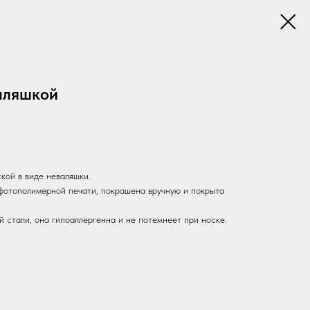
аляшкой
кой в виде неваляшки.
фотополимерной печати, покрашена вручную и покрыта
 стали, она гипоаллергенна и не потемнеет при носке.