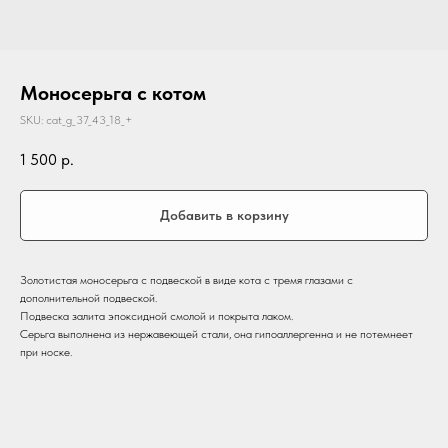
Моносерьга с котом
SKU:
cat_g_37_43_18_+
1 500
р.
Добавить в корзину
Золотистая моносерьга с подвеской в виде кота с тремя глазами с
дополнительной подвеской.
Подвеска залита эпоксидной смолой и покрыта лаком.
Серьга выполнена из нержавеющей стали, она гипоаллергенна и не потемнеет
при носке.